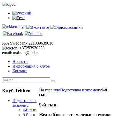
A/A Swedbank 221039639616
+37253930223
email: maksim@tkd.ee
Новости
Информация о клубе
Контакт
Клуб
Tekken
На главную
Подготовка к экзамену
9-й
гып
Подготовка к
9-й гып
экзамену
4-й гып
5-й гып
Желтый пояс – это маленькое семечко