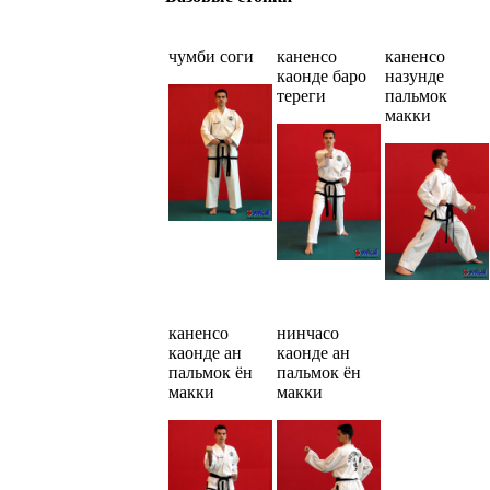
чумби соги
каненсо
каненсо
каонде баро
назунде
тереги
пальмок
макки
каненсо
нинчасо
каонде ан
каонде ан
пальмок ён
пальмок ён
макки
макки