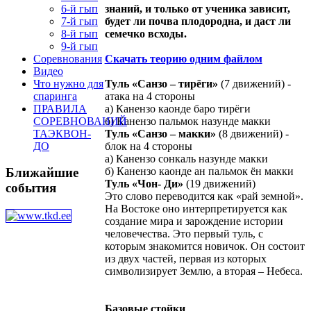
6-й гып
знаний, и только от ученика зависит,
7-й гып
будет ли почва плодородна, и даст ли
8-й гып
семечко всходы.
9-й гып
Соревнования
Скачать теорию одним файлом
Видео
Что нужно для
Туль «Санзо – тирёги»
(7 движений) -
спаринга
атака на 4 стороны
ПРАВИЛА
а) Канензо каонде баро тирёги
СОРЕВНОВАНИЙ
б) Канензо пальмок назунде макки
ТАЭКВОН-
Туль «Санзо – макки»
(8 движений) -
ДО
блок на 4 стороны
а) Канензо сонкаль назунде макки
Ближайшие
б) Канензо каонде ан пальмок ён макки
Туль «Чон- Ди»
(19 движений)
события
Это слово переводится как «рай земной».
На Востоке оно интерпретируется как
создание мира и зарождение истории
человечества. Это первый туль, с
которым знакомится новичок. Он состоит
из двух частей, первая из которых
символизирует Землю, а вторая – Небеса.
Базовые стойки