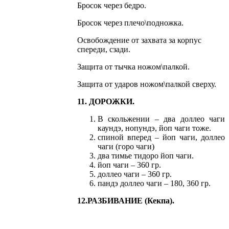
Бросок через бедро.
Бросок через плечо\подножка.
Освобождение от захвата за корпус
спереди, сзади.
Защита от тычка ножом\палкой.
Защита от ударов ножом\палкой сверху.
11. ДОРОЖКИ.
В скольжении – два доллео чаги
каундэ, нопундэ, йоп чаги тоже.
спиной вперед – йоп чаги, доллео
чаги (горо чаги)
два тимье тидоро йоп чаги.
йоп чаги – 360 гр.
доллео чаги – 360 гр.
пандэ доллео чаги – 180, 360 гр.
12.РАЗБИВАНИЕ (Кекпа).