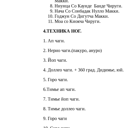
Макки.
Ниунца Со Каунде Банде Чируги.
Нача Со Сонбадак Нулло Макки.
Годжун Со Дигутча Макки.
Моа со Киокча Чируги.
4.ТЕХНИКА НОГ.
1. Ап чаги.
2. Нерио чаги.(пакуро, ануро)
3. Йоп чаги.
4. Доллео чаги. + 360 град. Дидимье, юй.
5. Горо чаги.
6.Тимье ап чаги.
7. Тимье йоп чаги.
8. Тимье доллео чаги.
9. Горо чаги