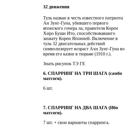
32 движения
Туль назван в честь известного патриота
Ан Зунг-Гуна, убившего первого
японского генера ла, правителя Кореи
Хиро Буши Ито, способствовавшего
захвату Кореи Японией. Включение в
туль 32 двигательных действий
символизирует возраст Ахн Зунг-Гуна во
время его казни в тюрьме (1910 г.).
Знать рисунок ТЭ ГЕ
6. СПАРРИНГ НА ТРИ ШАГА (самбо
матсоги).
6 шт.
7. СПАРРИНГ НА ДВА ШАГА (Ибо
матсоги).
7 шт. + свои варианты спарринга.