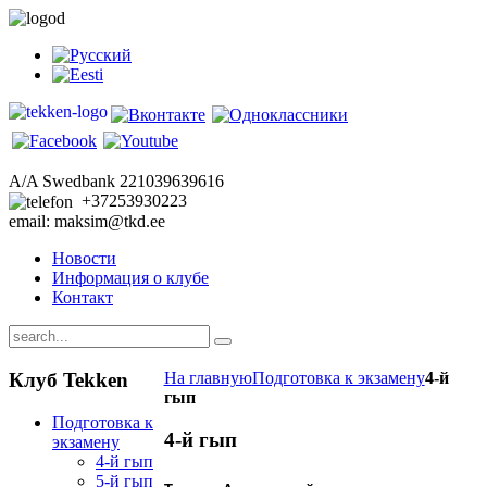
A/A Swedbank 221039639616
+37253930223
email: maksim@tkd.ee
Новости
Информация о клубе
Контакт
Клуб
Tekken
На главную
Подготовка к экзамену
4-й
гып
Подготовка к
4-й гып
экзамену
4-й гып
5-й гып