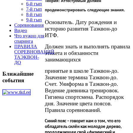
Теория: Аттестуемый должен
6-й гып
7-й гып
продемонстрировать следующие знания.
8-й гып
9-й гып
Основатель. Дату рождения и
Соревнования
историю развития Таэквон-до
Видео
ИТФ.
Что нужно для
спаринга
Должен знать и выполнять правила
ПРАВИЛА
СОРЕВНОВАНИЙ
этикета и обязанности
ТАЭКВОН-
занимающихся
ДО
принятые в школе Таэквон-до.
Ближайшие
Значение термина Таэквон-до.
события
Счет. Униформа в Таэквон-до.
Ведение дневника тренировок.
Гигиена спортсмена. Распорядок
дня. Значение цвета поясов.
Правила соревнований.
Синий пояс – говорит нам о том, что его
обладатель силён как молодое дерево,
продолжающее свой «физический и