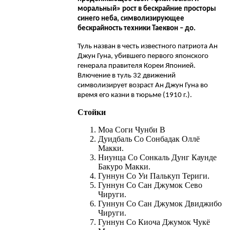
моральный» рост в бескрайние просторы
синего неба, символизирующее
бескрайность техники Таеквон – до.
Туль назван в честь известного патриота Ан
Джун Гуна, убившего первого японского
генерала правителя Кореи Японией.
Влючение в туль 32 движений
символизирует возраст Ан Джун Гуна во
время его казни в тюрьме (1910 г.).
Стойки
Моа Соги Чунби В
Дуидбаль Со Сонбадак Оллё
Макки.
Ниунца Со Сонкаль Дунг Каунде
Бакуро Макки.
Гуннун Со Уи Палькуп Териги.
Гуннун Со Сан Джумок Сево
Чируги.
Гуннун Со Сан Джумок Двиджибо
Чируги.
Гуннун Со Киоча Джумок Чукё