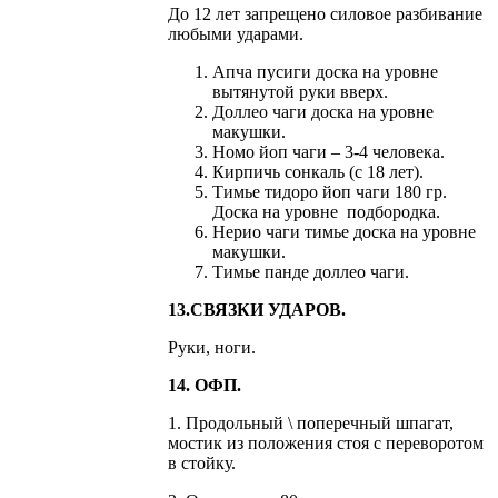
До 12 лет запрещено силовое разбивание
любыми ударами.
Апча пусиги доска на уровне
вытянутой руки вверх.
Доллео чаги доска на уровне
макушки.
Номо йоп чаги – 3-4 человека.
Кирпичь сонкаль (с 18 лет).
Тимье тидоро йоп чаги 180 гр.
Доска на уровне подбородка.
Нерио чаги тимье доска на уровне
макушки.
Тимье панде доллео чаги.
13.СВЯЗКИ УДАРОВ.
Руки, ноги.
14. ОФП.
1. Продольный \ поперечный шпагат,
мостик из положения стоя с переворотом
в стойку.